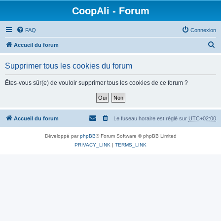
CoopAli - Forum
FAQ
Connexion
R
Accueil du forum
e
Supprimer tous les cookies du forum
c
h
Êtes-vous sûr(e) de vouloir supprimer tous les cookies de ce forum ?
e
r
c
Accueil du forum
Le fuseau horaire est réglé sur
UTC+02:00
h
Développé par
phpBB
® Forum Software © phpBB Limited
e
PRIVACY_LINK
|
TERMS_LINK
r