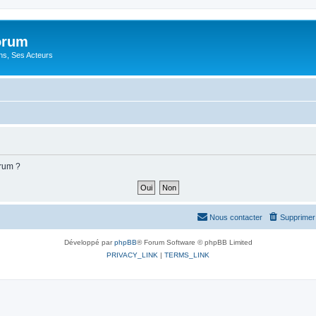
orum
ons, Ses Acteurs
orum ?
Nous contacter
Supprimer 
Développé par
phpBB
® Forum Software © phpBB Limited
PRIVACY_LINK
|
TERMS_LINK