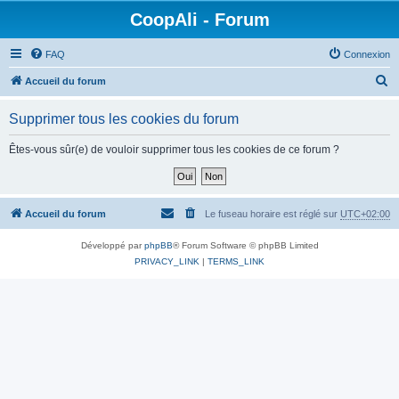
CoopAli - Forum
FAQ
Connexion
R
Accueil du forum
e
Supprimer tous les cookies du forum
c
h
Êtes-vous sûr(e) de vouloir supprimer tous les cookies de ce forum ?
e
r
c
Accueil du forum
Le fuseau horaire est réglé sur
UTC+02:00
h
Développé par
phpBB
® Forum Software © phpBB Limited
e
PRIVACY_LINK
|
TERMS_LINK
r