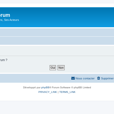
orum
ons, Ses Acteurs
orum ?
Nous contacter
Supprimer 
Développé par
phpBB
® Forum Software © phpBB Limited
PRIVACY_LINK
|
TERMS_LINK