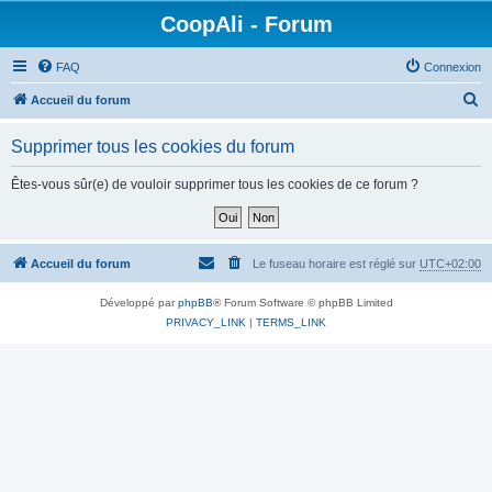
CoopAli - Forum
FAQ
Connexion
R
Accueil du forum
e
Supprimer tous les cookies du forum
c
h
Êtes-vous sûr(e) de vouloir supprimer tous les cookies de ce forum ?
e
r
c
Accueil du forum
Le fuseau horaire est réglé sur
UTC+02:00
h
Développé par
phpBB
® Forum Software © phpBB Limited
e
PRIVACY_LINK
|
TERMS_LINK
r