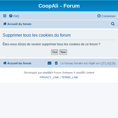
CoopAli - Forum
FAQ
Connexion
R
Accueil du forum
e
Supprimer tous les cookies du forum
c
h
Êtes-vous sûr(e) de vouloir supprimer tous les cookies de ce forum ?
e
r
c
Accueil du forum
Le fuseau horaire est réglé sur
UTC+02:00
h
Développé par
phpBB
® Forum Software © phpBB Limited
e
PRIVACY_LINK
|
TERMS_LINK
r