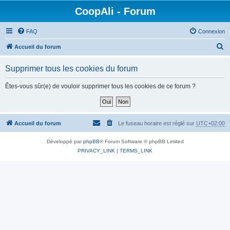
CoopAli - Forum
FAQ
Connexion
R
Accueil du forum
e
Supprimer tous les cookies du forum
c
h
Êtes-vous sûr(e) de vouloir supprimer tous les cookies de ce forum ?
e
r
c
Accueil du forum
Le fuseau horaire est réglé sur
UTC+02:00
h
Développé par
phpBB
® Forum Software © phpBB Limited
e
PRIVACY_LINK
|
TERMS_LINK
r