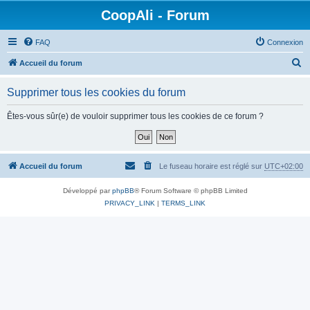
CoopAli - Forum
FAQ
Connexion
R
Accueil du forum
e
Supprimer tous les cookies du forum
c
h
Êtes-vous sûr(e) de vouloir supprimer tous les cookies de ce forum ?
e
r
c
Accueil du forum
Le fuseau horaire est réglé sur
UTC+02:00
h
Développé par
phpBB
® Forum Software © phpBB Limited
e
PRIVACY_LINK
|
TERMS_LINK
r