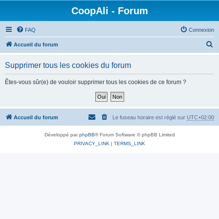
CoopAli - Forum
FAQ
Connexion
R
Accueil du forum
e
Supprimer tous les cookies du forum
c
h
Êtes-vous sûr(e) de vouloir supprimer tous les cookies de ce forum ?
e
r
c
Accueil du forum
Le fuseau horaire est réglé sur
UTC+02:00
h
Développé par
phpBB
® Forum Software © phpBB Limited
e
PRIVACY_LINK
|
TERMS_LINK
r