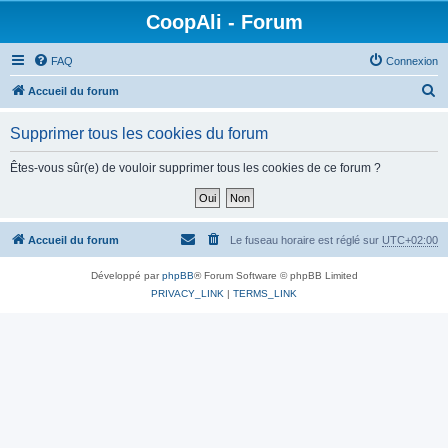
CoopAli - Forum
FAQ
Connexion
R
Accueil du forum
e
Supprimer tous les cookies du forum
c
h
Êtes-vous sûr(e) de vouloir supprimer tous les cookies de ce forum ?
e
r
c
Accueil du forum
Le fuseau horaire est réglé sur
UTC+02:00
h
Développé par
phpBB
® Forum Software © phpBB Limited
e
PRIVACY_LINK
|
TERMS_LINK
r