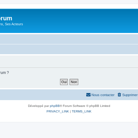
orum
ons, Ses Acteurs
orum ?
Nous contacter
Supprimer 
Développé par
phpBB
® Forum Software © phpBB Limited
PRIVACY_LINK
|
TERMS_LINK