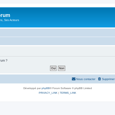
orum
ons, Ses Acteurs
orum ?
Nous contacter
Supprimer 
Développé par
phpBB
® Forum Software © phpBB Limited
PRIVACY_LINK
|
TERMS_LINK