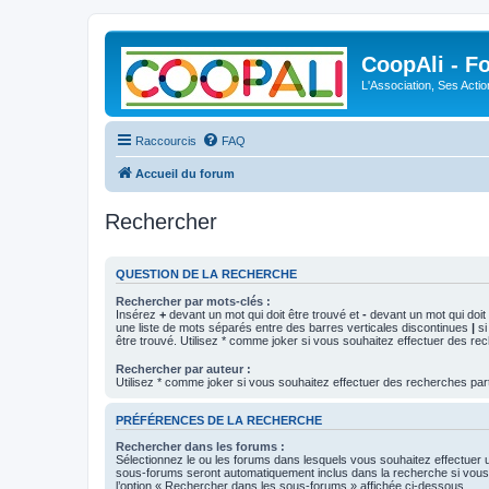
CoopAli - F
L'Association, Ses Acti
Raccourcis
FAQ
Accueil du forum
Rechercher
QUESTION DE LA RECHERCHE
Rechercher par mots-clés :
Insérez
+
devant un mot qui doit être trouvé et
-
devant un mot qui doit 
une liste de mots séparés entre des barres verticales discontinues
|
si
être trouvé. Utilisez * comme joker si vous souhaitez effectuer des rec
Rechercher par auteur :
Utilisez * comme joker si vous souhaitez effectuer des recherches part
PRÉFÉRENCES DE LA RECHERCHE
Rechercher dans les forums :
Sélectionnez le ou les forums dans lesquels vous souhaitez effectuer
sous-forums seront automatiquement inclus dans la recherche si vou
l’option « Rechercher dans les sous-forums » affichée ci-dessous.