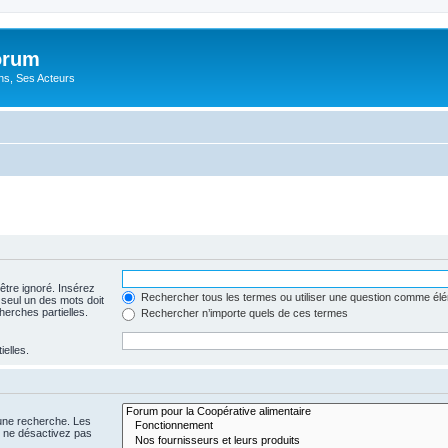
orum
ons, Ses Acteurs
être ignoré. Insérez
Rechercher tous les termes ou utiliser une question comme él
 seul un des mots doit
herches partielles.
Rechercher n’importe quels de ces termes
ielles.
 une recherche. Les
s ne désactivez pas