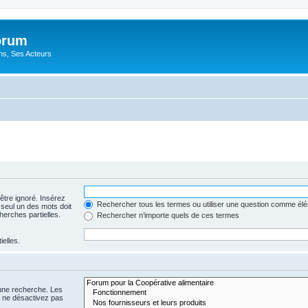
orum
ons, Ses Acteurs
être ignoré. Insérez
Rechercher tous les termes ou utiliser une question comme él
 seul un des mots doit
herches partielles.
Rechercher n’importe quels de ces termes
ielles.
 une recherche. Les
s ne désactivez pas