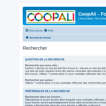
CoopAli - F
L'Association, Ses Acti
Raccourcis
FAQ
Accueil du forum
Rechercher
QUESTION DE LA RECHERCHE
Rechercher par mots-clés :
Insérez
+
devant un mot qui doit être trouvé et
-
devant un mot qui doit 
une liste de mots séparés entre des barres verticales discontinues
|
si
être trouvé. Utilisez * comme joker si vous souhaitez effectuer des rec
Rechercher par auteur :
Utilisez * comme joker si vous souhaitez effectuer des recherches part
PRÉFÉRENCES DE LA RECHERCHE
Rechercher dans les forums :
Sélectionnez le ou les forums dans lesquels vous souhaitez effectuer
sous-forums seront automatiquement inclus dans la recherche si vou
l’option « Rechercher dans les sous-forums » affichée ci-dessous.