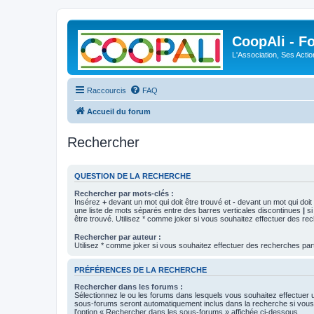
CoopAli - F
L'Association, Ses Acti
Raccourcis
FAQ
Accueil du forum
Rechercher
QUESTION DE LA RECHERCHE
Rechercher par mots-clés :
Insérez
+
devant un mot qui doit être trouvé et
-
devant un mot qui doit 
une liste de mots séparés entre des barres verticales discontinues
|
si
être trouvé. Utilisez * comme joker si vous souhaitez effectuer des rec
Rechercher par auteur :
Utilisez * comme joker si vous souhaitez effectuer des recherches part
PRÉFÉRENCES DE LA RECHERCHE
Rechercher dans les forums :
Sélectionnez le ou les forums dans lesquels vous souhaitez effectuer
sous-forums seront automatiquement inclus dans la recherche si vou
l’option « Rechercher dans les sous-forums » affichée ci-dessous.