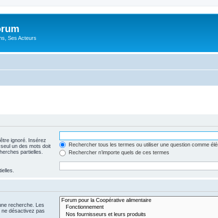
orum
ons, Ses Acteurs
être ignoré. Insérez
Rechercher tous les termes ou utiliser une question comme él
 seul un des mots doit
herches partielles.
Rechercher n’importe quels de ces termes
ielles.
 une recherche. Les
s ne désactivez pas