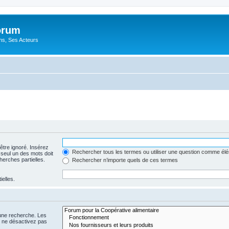
orum
ons, Ses Acteurs
être ignoré. Insérez
Rechercher tous les termes ou utiliser une question comme él
 seul un des mots doit
herches partielles.
Rechercher n’importe quels de ces termes
ielles.
 une recherche. Les
s ne désactivez pas