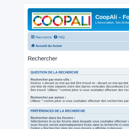
CoopAli - F
L'Association, Ses Acti
Raccourcis
FAQ
Accueil du forum
Rechercher
QUESTION DE LA RECHERCHE
Rechercher par mots-clés :
Insérez
+
devant un mot qui doit être trouvé et
-
devant un mot qui doit 
une liste de mots séparés entre des barres verticales discontinues
|
si
être trouvé. Utilisez * comme joker si vous souhaitez effectuer des rec
Rechercher par auteur :
Utilisez * comme joker si vous souhaitez effectuer des recherches part
PRÉFÉRENCES DE LA RECHERCHE
Rechercher dans les forums :
Sélectionnez le ou les forums dans lesquels vous souhaitez effectuer
sous-forums seront automatiquement inclus dans la recherche si vou
l’option « Rechercher dans les sous-forums » affichée ci-dessous.