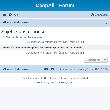
CoopAli - Forum
FAQ
Connexion
R
Accueil du forum
e
Sujets sans réponse
c
Aller sur la recherche avancée
h
La recherche a retourné 0 résultat • Page
1
sur
1
e
Aucun résultat ne correspond aux termes que vous avez spécifiés.
r
La recherche a retourné 0 résultat • Page
1
sur
1
c
Atteindre
h
Accueil du forum
Le fuseau horaire est réglé sur
UTC+02:00
e
r
Développé par
phpBB
® Forum Software © phpBB Limited
PRIVACY_LINK
|
TERMS_LINK