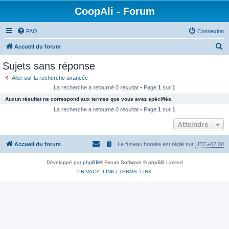
CoopAli - Forum
FAQ
Connexion
R
Accueil du forum
e
Sujets sans réponse
c
Aller sur la recherche avancée
h
La recherche a retourné 0 résultat • Page
1
sur
1
e
Aucun résultat ne correspond aux termes que vous avez spécifiés.
r
La recherche a retourné 0 résultat • Page
1
sur
1
c
Atteindre
h
Accueil du forum
Le fuseau horaire est réglé sur
UTC+02:00
e
r
Développé par
phpBB
® Forum Software © phpBB Limited
PRIVACY_LINK
|
TERMS_LINK