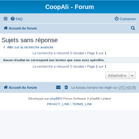
CoopAli - Forum
FAQ
Connexion
R
Accueil du forum
e
Sujets sans réponse
c
Aller sur la recherche avancée
h
La recherche a retourné 0 résultat • Page
1
sur
1
e
Aucun résultat ne correspond aux termes que vous avez spécifiés.
r
La recherche a retourné 0 résultat • Page
1
sur
1
c
Atteindre
h
Accueil du forum
Le fuseau horaire est réglé sur
UTC+02:00
e
r
Développé par
phpBB
® Forum Software © phpBB Limited
PRIVACY_LINK
|
TERMS_LINK