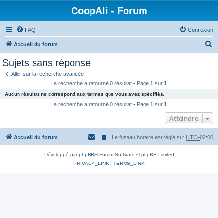
CoopAli - Forum
FAQ
Connexion
R
Accueil du forum
e
Sujets sans réponse
c
Aller sur la recherche avancée
h
La recherche a retourné 0 résultat • Page
1
sur
1
e
Aucun résultat ne correspond aux termes que vous avez spécifiés.
r
La recherche a retourné 0 résultat • Page
1
sur
1
c
Atteindre
h
Accueil du forum
Le fuseau horaire est réglé sur
UTC+02:00
e
r
Développé par
phpBB
® Forum Software © phpBB Limited
PRIVACY_LINK
|
TERMS_LINK