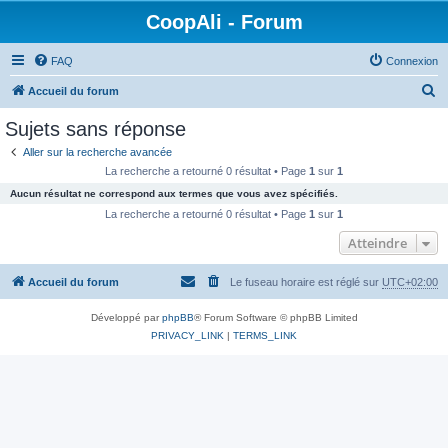
CoopAli - Forum
FAQ
Connexion
R
Accueil du forum
e
Sujets sans réponse
c
Aller sur la recherche avancée
h
La recherche a retourné 0 résultat • Page
1
sur
1
e
Aucun résultat ne correspond aux termes que vous avez spécifiés.
r
La recherche a retourné 0 résultat • Page
1
sur
1
c
Atteindre
h
Accueil du forum
Le fuseau horaire est réglé sur
UTC+02:00
e
r
Développé par
phpBB
® Forum Software © phpBB Limited
PRIVACY_LINK
|
TERMS_LINK