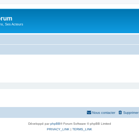
orum
ons, Ses Acteurs
Nous contacter
Supprimer 
Développé par
phpBB
® Forum Software © phpBB Limited
PRIVACY_LINK
|
TERMS_LINK