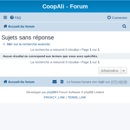
CoopAli - Forum
FAQ
Connexion
R
Accueil du forum
e
Sujets sans réponse
c
Aller sur la recherche avancée
h
La recherche a retourné 0 résultat • Page
1
sur
1
e
Aucun résultat ne correspond aux termes que vous avez spécifiés.
r
La recherche a retourné 0 résultat • Page
1
sur
1
c
Atteindre
h
Accueil du forum
Le fuseau horaire est réglé sur
UTC+02:00
e
r
Développé par
phpBB
® Forum Software © phpBB Limited
PRIVACY_LINK
|
TERMS_LINK