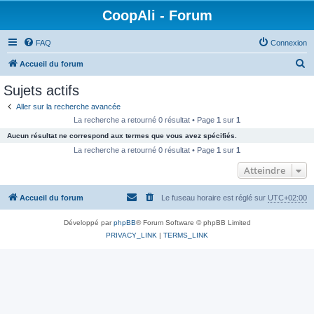
CoopAli - Forum
FAQ
Connexion
R
Accueil du forum
e
Sujets actifs
c
Aller sur la recherche avancée
h
La recherche a retourné 0 résultat • Page
1
sur
1
e
Aucun résultat ne correspond aux termes que vous avez spécifiés.
r
La recherche a retourné 0 résultat • Page
1
sur
1
c
Atteindre
h
Accueil du forum
Le fuseau horaire est réglé sur
UTC+02:00
e
r
Développé par
phpBB
® Forum Software © phpBB Limited
PRIVACY_LINK
|
TERMS_LINK