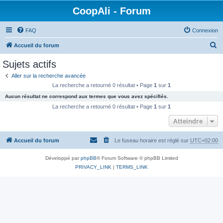
CoopAli - Forum
FAQ
Connexion
R
Accueil du forum
e
Sujets actifs
c
Aller sur la recherche avancée
h
La recherche a retourné 0 résultat • Page
1
sur
1
e
Aucun résultat ne correspond aux termes que vous avez spécifiés.
r
La recherche a retourné 0 résultat • Page
1
sur
1
c
Atteindre
h
Accueil du forum
Le fuseau horaire est réglé sur
UTC+02:00
e
r
Développé par
phpBB
® Forum Software © phpBB Limited
PRIVACY_LINK
|
TERMS_LINK