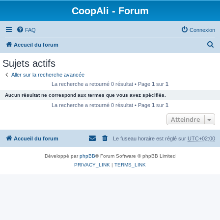
CoopAli - Forum
FAQ
Connexion
R
Accueil du forum
e
Sujets actifs
c
Aller sur la recherche avancée
h
La recherche a retourné 0 résultat • Page
1
sur
1
e
Aucun résultat ne correspond aux termes que vous avez spécifiés.
r
La recherche a retourné 0 résultat • Page
1
sur
1
c
Atteindre
h
Accueil du forum
Le fuseau horaire est réglé sur
UTC+02:00
e
r
Développé par
phpBB
® Forum Software © phpBB Limited
PRIVACY_LINK
|
TERMS_LINK