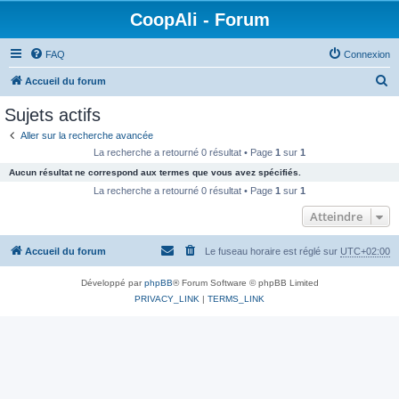
CoopAli - Forum
FAQ
Connexion
R
Accueil du forum
e
Sujets actifs
c
Aller sur la recherche avancée
h
La recherche a retourné 0 résultat • Page
1
sur
1
e
Aucun résultat ne correspond aux termes que vous avez spécifiés.
r
La recherche a retourné 0 résultat • Page
1
sur
1
c
Atteindre
h
Accueil du forum
Le fuseau horaire est réglé sur
UTC+02:00
e
r
Développé par
phpBB
® Forum Software © phpBB Limited
PRIVACY_LINK
|
TERMS_LINK