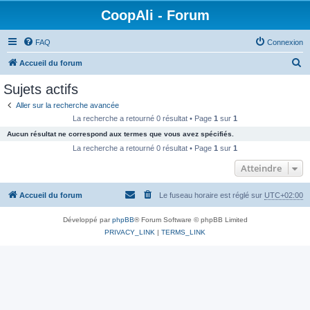
CoopAli - Forum
FAQ
Connexion
R
Accueil du forum
e
Sujets actifs
c
Aller sur la recherche avancée
h
La recherche a retourné 0 résultat • Page
1
sur
1
e
Aucun résultat ne correspond aux termes que vous avez spécifiés.
r
La recherche a retourné 0 résultat • Page
1
sur
1
c
Atteindre
h
Accueil du forum
Le fuseau horaire est réglé sur
UTC+02:00
e
r
Développé par
phpBB
® Forum Software © phpBB Limited
PRIVACY_LINK
|
TERMS_LINK