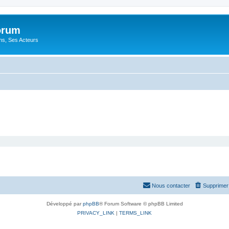
orum
ons, Ses Acteurs
Nous contacter
Supprimer 
Développé par
phpBB
® Forum Software © phpBB Limited
PRIVACY_LINK
|
TERMS_LINK