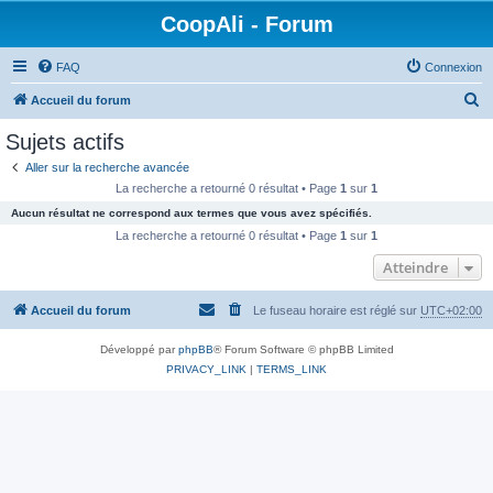
CoopAli - Forum
FAQ
Connexion
R
Accueil du forum
e
Sujets actifs
c
Aller sur la recherche avancée
h
La recherche a retourné 0 résultat • Page
1
sur
1
e
Aucun résultat ne correspond aux termes que vous avez spécifiés.
r
La recherche a retourné 0 résultat • Page
1
sur
1
c
Atteindre
h
Accueil du forum
Le fuseau horaire est réglé sur
UTC+02:00
e
r
Développé par
phpBB
® Forum Software © phpBB Limited
PRIVACY_LINK
|
TERMS_LINK