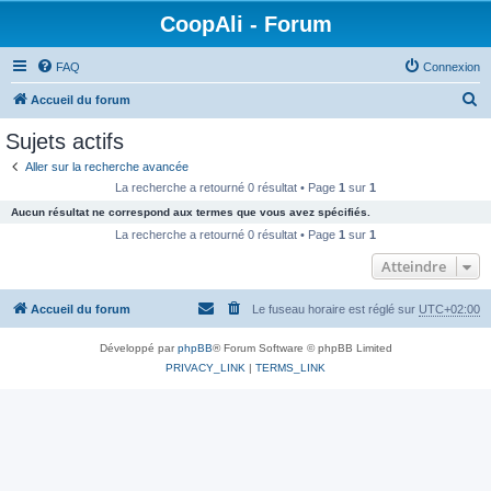
CoopAli - Forum
FAQ
Connexion
R
Accueil du forum
e
Sujets actifs
c
Aller sur la recherche avancée
h
La recherche a retourné 0 résultat • Page
1
sur
1
e
Aucun résultat ne correspond aux termes que vous avez spécifiés.
r
La recherche a retourné 0 résultat • Page
1
sur
1
c
Atteindre
h
Accueil du forum
Le fuseau horaire est réglé sur
UTC+02:00
e
r
Développé par
phpBB
® Forum Software © phpBB Limited
PRIVACY_LINK
|
TERMS_LINK