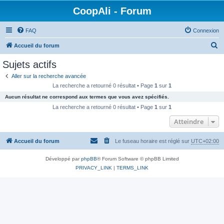
CoopAli - Forum
FAQ
Connexion
R
Accueil du forum
e
Sujets actifs
c
Aller sur la recherche avancée
h
La recherche a retourné 0 résultat • Page
1
sur
1
e
Aucun résultat ne correspond aux termes que vous avez spécifiés.
r
La recherche a retourné 0 résultat • Page
1
sur
1
c
Atteindre
h
Accueil du forum
Le fuseau horaire est réglé sur
UTC+02:00
e
r
Développé par
phpBB
® Forum Software © phpBB Limited
PRIVACY_LINK
|
TERMS_LINK