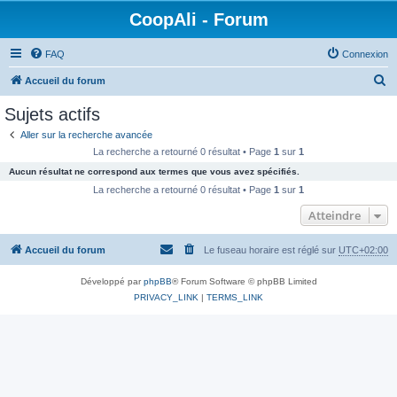
CoopAli - Forum
FAQ
Connexion
R
Accueil du forum
e
Sujets actifs
c
Aller sur la recherche avancée
h
La recherche a retourné 0 résultat • Page
1
sur
1
e
Aucun résultat ne correspond aux termes que vous avez spécifiés.
r
La recherche a retourné 0 résultat • Page
1
sur
1
c
Atteindre
h
Accueil du forum
Le fuseau horaire est réglé sur
UTC+02:00
e
r
Développé par
phpBB
® Forum Software © phpBB Limited
PRIVACY_LINK
|
TERMS_LINK