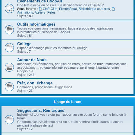
Evénements de CoopAli
Une fête à venir ou passée, un déplacement, on est invité ?
Sous-forums :
Ciné-Club, Filmothèque, Bibliothèque et autres
,
Animations, Ateliers, Fêtes
Sujets :
89
Outils Informatiques
Toutes vos questions, remarques, bugs à propos des applications
informatiques au service de CoopAli
Sujets :
64
Collège
Espace d'échange pour les membres du collège
Sujets :
7
Autour de Nous
annonces d'événements, parution de livres, sorties de films, manifestations,
associations… et toute info intéressante et pertinente à partager entre
Coopin(e)s
Sujets :
244
Prêt, don, échange
Demandes, propositions, suggestions
Sujets :
21
Usage du forum
Suggestions, Remarques
Indiquer ici tout vos retour par rapport au site ou au forum, sur le fond ou la
forme.
Ce forum n'est visible que pour un certain nombre d'utilisateurs et ouvert
pendant la phase de test
Sujets :
12