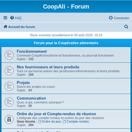
CoopAli - Forum
FAQ
Connexion
R
Accueil du forum
e
Nous sommes actuellement le 09 août 2026, 16:19
c
Forum pour la Coopérative alimentaire
h
Fonctionnement
e
Comment CoopAli fonctionne et fonctionnera, ou pourrait fonctionner
Sujets :
132
r
Nos fournisseurs et leurs produits
c
Tout ce qui tourne autour des producteurs/fournisseurs et leurs produits
Sujets :
166
h
Projets
e
Suivre les projets en cours
Sujets :
24
r
Communication
Quoi, à qui, comment, pourquoi ?
Sujets :
30
Ordre du jour et Compte-rendus de réunion
L'intégrale des compte-rendus et ordres du jour des réunions
Sous-forums :
Ordre du jour
,
Compte-rendus
Sujets :
284