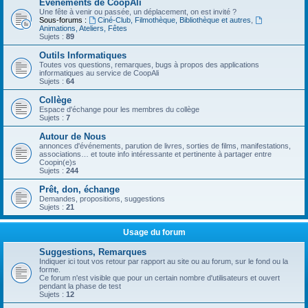
Evénements de CoopAli
Une fête à venir ou passée, un déplacement, on est invité ?
Sous-forums :
Ciné-Club, Filmothèque, Bibliothèque et autres
,
Animations, Ateliers, Fêtes
Sujets :
89
Outils Informatiques
Toutes vos questions, remarques, bugs à propos des applications
informatiques au service de CoopAli
Sujets :
64
Collège
Espace d'échange pour les membres du collège
Sujets :
7
Autour de Nous
annonces d'événements, parution de livres, sorties de films, manifestations,
associations… et toute info intéressante et pertinente à partager entre
Coopin(e)s
Sujets :
244
Prêt, don, échange
Demandes, propositions, suggestions
Sujets :
21
Usage du forum
Suggestions, Remarques
Indiquer ici tout vos retour par rapport au site ou au forum, sur le fond ou la
forme.
Ce forum n'est visible que pour un certain nombre d'utilisateurs et ouvert
pendant la phase de test
Sujets :
12