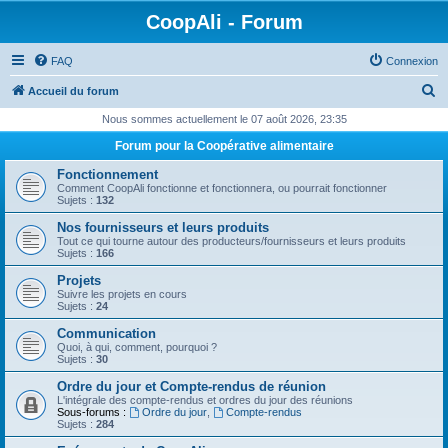
CoopAli - Forum
FAQ
Connexion
R
Accueil du forum
e
Nous sommes actuellement le 07 août 2026, 23:35
c
Forum pour la Coopérative alimentaire
h
Fonctionnement
e
Comment CoopAli fonctionne et fonctionnera, ou pourrait fonctionner
Sujets :
132
r
Nos fournisseurs et leurs produits
c
Tout ce qui tourne autour des producteurs/fournisseurs et leurs produits
Sujets :
166
h
Projets
e
Suivre les projets en cours
Sujets :
24
r
Communication
Quoi, à qui, comment, pourquoi ?
Sujets :
30
Ordre du jour et Compte-rendus de réunion
L'intégrale des compte-rendus et ordres du jour des réunions
Sous-forums :
Ordre du jour
,
Compte-rendus
Sujets :
284