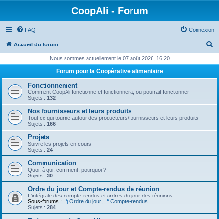
CoopAli - Forum
FAQ
Connexion
R
Accueil du forum
e
Nous sommes actuellement le 07 août 2026, 16:20
c
Forum pour la Coopérative alimentaire
h
Fonctionnement
e
Comment CoopAli fonctionne et fonctionnera, ou pourrait fonctionner
Sujets :
132
r
Nos fournisseurs et leurs produits
c
Tout ce qui tourne autour des producteurs/fournisseurs et leurs produits
Sujets :
166
h
Projets
e
Suivre les projets en cours
Sujets :
24
r
Communication
Quoi, à qui, comment, pourquoi ?
Sujets :
30
Ordre du jour et Compte-rendus de réunion
L'intégrale des compte-rendus et ordres du jour des réunions
Sous-forums :
Ordre du jour
,
Compte-rendus
Sujets :
284