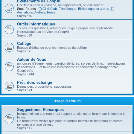
Evénements de CoopAli
Une fête à venir ou passée, un déplacement, on est invité ?
Sous-forums :
Ciné-Club, Filmothèque, Bibliothèque et autres
,
Animations, Ateliers, Fêtes
Sujets :
89
Outils Informatiques
Toutes vos questions, remarques, bugs à propos des applications
informatiques au service de CoopAli
Sujets :
64
Collège
Espace d'échange pour les membres du collège
Sujets :
7
Autour de Nous
annonces d'événements, parution de livres, sorties de films, manifestations,
associations… et toute info intéressante et pertinente à partager entre
Coopin(e)s
Sujets :
244
Prêt, don, échange
Demandes, propositions, suggestions
Sujets :
21
Usage du forum
Suggestions, Remarques
Indiquer ici tout vos retour par rapport au site ou au forum, sur le fond ou la
forme.
Ce forum n'est visible que pour un certain nombre d'utilisateurs et ouvert
pendant la phase de test
Sujets :
12