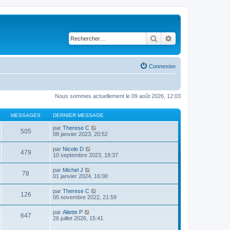
Rechercher
Recherche avancé
Connexion
Nous sommes actuellement le 09 août 2026, 12:03
MESSAGES
DERNIER MESSAGE
C
par
Therese C
505
o
08 janvier 2023, 20:52
n
s
C
par
Nicole D
479
u
o
10 septembre 2023, 18:37
l
n
t
s
C
par
Michel J
e
78
u
o
01 janvier 2024, 16:00
r
l
n
l
t
s
e
C
par
Therese C
e
126
u
d
o
05 novembre 2022, 21:59
r
l
e
n
l
t
r
s
e
C
par
Aliette P
e
n
647
u
d
o
26 juillet 2026, 15:41
r
i
l
e
n
l
e
t
r
s