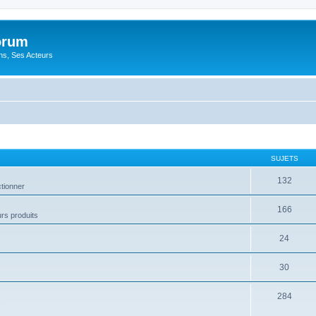
orum
ons, Ses Acteurs
SUJETS
132
ctionner
166
urs produits
24
30
284
s