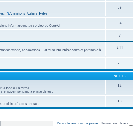
89
res
,
Animations, Ateliers, Fêtes
64
tions informatiques au service de CoopAli
7
244
manifestations, associations… et toute info intéressante et pertinente à
21
SUJETS
12
r le fond ou la forme.
urs et ouvert pendant la phase de test
10
s et pleins d'autres choses
J’ai oublié mon mot de passe
|
Se souvenir de moi