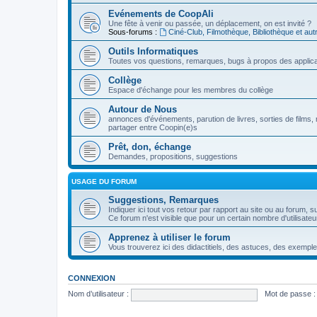
Evénements de CoopAli
Une fête à venir ou passée, un déplacement, on est invité ?
Sous-forums :
Ciné-Club, Filmothèque, Bibliothèque et aut
Outils Informatiques
Toutes vos questions, remarques, bugs à propos des applica
Collège
Espace d'échange pour les membres du collège
Autour de Nous
annonces d'événements, parution de livres, sorties de films, 
partager entre Coopin(e)s
Prêt, don, échange
Demandes, propositions, suggestions
USAGE DU FORUM
Suggestions, Remarques
Indiquer ici tout vos retour par rapport au site ou au forum, su
Ce forum n'est visible que pour un certain nombre d'utilisate
Apprenez à utiliser le forum
Vous trouverez ici des didactitiels, des astuces, des exemple
CONNEXION
Nom d’utilisateur :
Mot de passe :