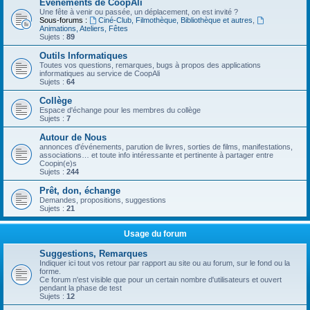
Evénements de CoopAli
Une fête à venir ou passée, un déplacement, on est invité ?
Sous-forums :
Ciné-Club, Filmothèque, Bibliothèque et autres
,
Animations, Ateliers, Fêtes
Sujets :
89
Outils Informatiques
Toutes vos questions, remarques, bugs à propos des applications
informatiques au service de CoopAli
Sujets :
64
Collège
Espace d'échange pour les membres du collège
Sujets :
7
Autour de Nous
annonces d'événements, parution de livres, sorties de films, manifestations,
associations… et toute info intéressante et pertinente à partager entre
Coopin(e)s
Sujets :
244
Prêt, don, échange
Demandes, propositions, suggestions
Sujets :
21
Usage du forum
Suggestions, Remarques
Indiquer ici tout vos retour par rapport au site ou au forum, sur le fond ou la
forme.
Ce forum n'est visible que pour un certain nombre d'utilisateurs et ouvert
pendant la phase de test
Sujets :
12