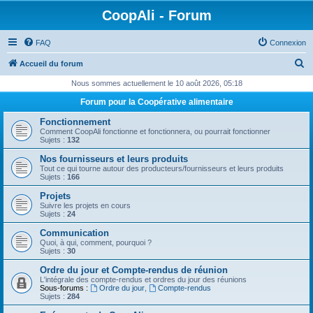
CoopAli - Forum
FAQ
Connexion
R
Accueil du forum
e
Nous sommes actuellement le 10 août 2026, 05:18
c
Forum pour la Coopérative alimentaire
h
Fonctionnement
e
Comment CoopAli fonctionne et fonctionnera, ou pourrait fonctionner
Sujets :
132
r
Nos fournisseurs et leurs produits
c
Tout ce qui tourne autour des producteurs/fournisseurs et leurs produits
Sujets :
166
h
Projets
e
Suivre les projets en cours
Sujets :
24
r
Communication
Quoi, à qui, comment, pourquoi ?
Sujets :
30
Ordre du jour et Compte-rendus de réunion
L'intégrale des compte-rendus et ordres du jour des réunions
Sous-forums :
Ordre du jour
,
Compte-rendus
Sujets :
284