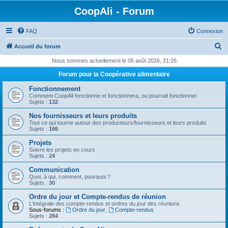
CoopAli - Forum
FAQ
Connexion
R
Accueil du forum
e
Nous sommes actuellement le 06 août 2026, 21:26
c
Forum pour la Coopérative alimentaire
h
Fonctionnement
e
Comment CoopAli fonctionne et fonctionnera, ou pourrait fonctionner
Sujets :
132
r
Nos fournisseurs et leurs produits
c
Tout ce qui tourne autour des producteurs/fournisseurs et leurs produits
Sujets :
166
h
Projets
e
Suivre les projets en cours
Sujets :
24
r
Communication
Quoi, à qui, comment, pourquoi ?
Sujets :
30
Ordre du jour et Compte-rendus de réunion
L'intégrale des compte-rendus et ordres du jour des réunions
Sous-forums :
Ordre du jour
,
Compte-rendus
Sujets :
284