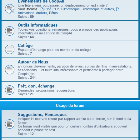
Evénements de CoopAli
Une fête à venir ou passée, un déplacement, on est invité ?
Sous-forums :
Ciné-Club, Filmothèque, Bibliothèque et autres
,
Animations, Ateliers, Fêtes
Sujets :
89
Outils Informatiques
Toutes vos questions, remarques, bugs à propos des applications
informatiques au service de CoopAli
Sujets :
64
Collège
Espace d'échange pour les membres du collège
Sujets :
7
Autour de Nous
annonces d'événements, parution de livres, sorties de films, manifestations,
associations… et toute info intéressante et pertinente à partager entre
Coopin(e)s
Sujets :
244
Prêt, don, échange
Demandes, propositions, suggestions
Sujets :
21
Usage du forum
Suggestions, Remarques
Indiquer ici tout vos retour par rapport au site ou au forum, sur le fond ou la
forme.
Ce forum n'est visible que pour un certain nombre d'utilisateurs et ouvert
pendant la phase de test
Sujets :
12