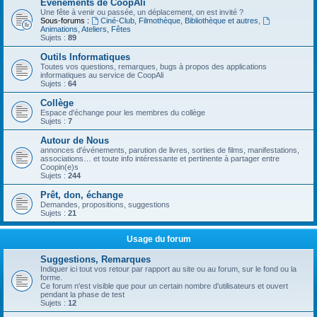
Evénements de CoopAli
Une fête à venir ou passée, un déplacement, on est invité ?
Sous-forums :
Ciné-Club, Filmothèque, Bibliothèque et autres
,
Animations, Ateliers, Fêtes
Sujets :
89
Outils Informatiques
Toutes vos questions, remarques, bugs à propos des applications
informatiques au service de CoopAli
Sujets :
64
Collège
Espace d'échange pour les membres du collège
Sujets :
7
Autour de Nous
annonces d'événements, parution de livres, sorties de films, manifestations,
associations… et toute info intéressante et pertinente à partager entre
Coopin(e)s
Sujets :
244
Prêt, don, échange
Demandes, propositions, suggestions
Sujets :
21
Usage du forum
Suggestions, Remarques
Indiquer ici tout vos retour par rapport au site ou au forum, sur le fond ou la
forme.
Ce forum n'est visible que pour un certain nombre d'utilisateurs et ouvert
pendant la phase de test
Sujets :
12