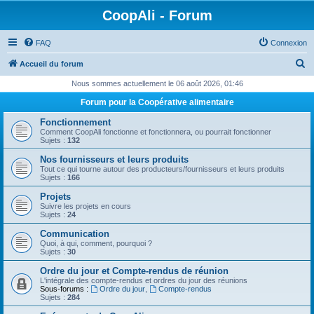
CoopAli - Forum
FAQ
Connexion
R
Accueil du forum
e
Nous sommes actuellement le 06 août 2026, 01:46
c
Forum pour la Coopérative alimentaire
h
Fonctionnement
e
Comment CoopAli fonctionne et fonctionnera, ou pourrait fonctionner
Sujets :
132
r
Nos fournisseurs et leurs produits
c
Tout ce qui tourne autour des producteurs/fournisseurs et leurs produits
Sujets :
166
h
Projets
e
Suivre les projets en cours
Sujets :
24
r
Communication
Quoi, à qui, comment, pourquoi ?
Sujets :
30
Ordre du jour et Compte-rendus de réunion
L'intégrale des compte-rendus et ordres du jour des réunions
Sous-forums :
Ordre du jour
,
Compte-rendus
Sujets :
284