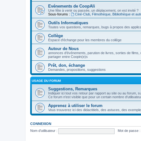
Evénements de CoopAli
Une fête à venir ou passée, un déplacement, on est invité ?
Sous-forums :
Ciné-Club, Filmothèque, Bibliothèque et aut
Outils Informatiques
Toutes vos questions, remarques, bugs à propos des applica
Collège
Espace d'échange pour les membres du collège
Autour de Nous
annonces d'événements, parution de livres, sorties de films, 
partager entre Coopin(e)s
Prêt, don, échange
Demandes, propositions, suggestions
USAGE DU FORUM
Suggestions, Remarques
Indiquer ici tout vos retour par rapport au site ou au forum, su
Ce forum n'est visible que pour un certain nombre d'utilisate
Apprenez à utiliser le forum
Vous trouverez ici des didactitiels, des astuces, des exemple
CONNEXION
Nom d’utilisateur :
Mot de passe :