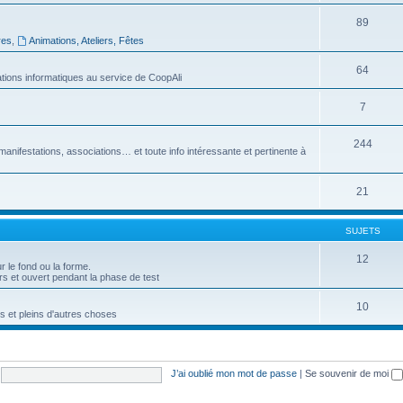
89
res
,
Animations, Ateliers, Fêtes
64
tions informatiques au service de CoopAli
7
244
manifestations, associations… et toute info intéressante et pertinente à
21
SUJETS
12
r le fond ou la forme.
urs et ouvert pendant la phase de test
10
s et pleins d'autres choses
J’ai oublié mon mot de passe
|
Se souvenir de moi