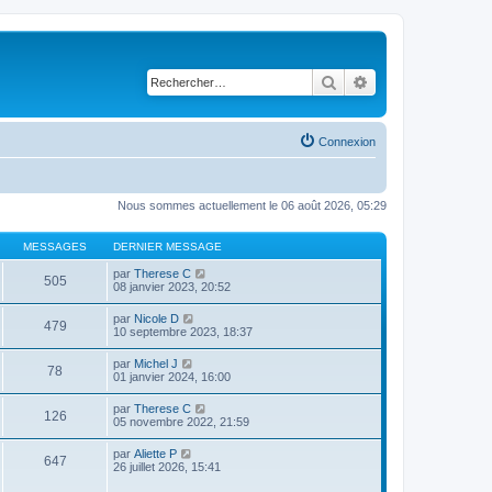
Rechercher
Recherche avancé
Connexion
Nous sommes actuellement le 06 août 2026, 05:29
MESSAGES
DERNIER MESSAGE
C
par
Therese C
505
o
08 janvier 2023, 20:52
n
s
C
par
Nicole D
479
u
o
10 septembre 2023, 18:37
l
n
t
s
C
par
Michel J
e
78
u
o
01 janvier 2024, 16:00
r
l
n
l
t
s
e
C
par
Therese C
e
126
u
d
o
05 novembre 2022, 21:59
r
l
e
n
l
t
r
s
e
C
par
Aliette P
e
n
647
u
d
o
26 juillet 2026, 15:41
r
i
l
e
n
l
e
t
r
s