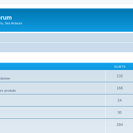
orum
ons, Ses Acteurs
SUJETS
132
ctionner
166
urs produits
24
30
284
s