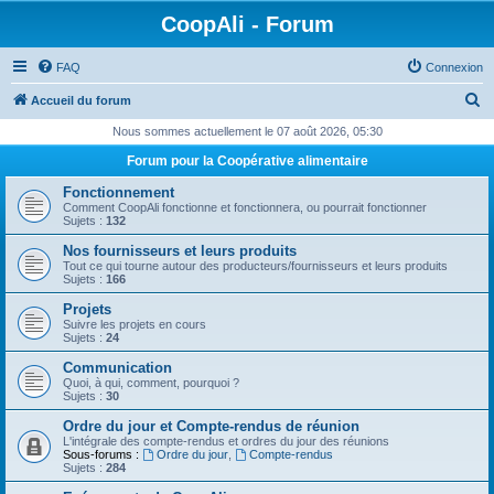
CoopAli - Forum
FAQ
Connexion
R
Accueil du forum
e
Nous sommes actuellement le 07 août 2026, 05:30
c
Forum pour la Coopérative alimentaire
h
Fonctionnement
e
Comment CoopAli fonctionne et fonctionnera, ou pourrait fonctionner
Sujets :
132
r
Nos fournisseurs et leurs produits
c
Tout ce qui tourne autour des producteurs/fournisseurs et leurs produits
Sujets :
166
h
Projets
e
Suivre les projets en cours
Sujets :
24
r
Communication
Quoi, à qui, comment, pourquoi ?
Sujets :
30
Ordre du jour et Compte-rendus de réunion
L'intégrale des compte-rendus et ordres du jour des réunions
Sous-forums :
Ordre du jour
,
Compte-rendus
Sujets :
284