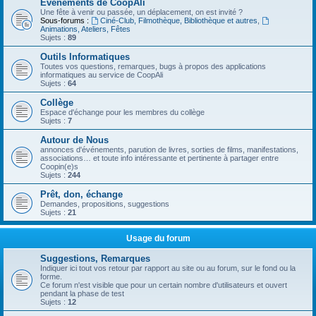
Evénements de CoopAli
Une fête à venir ou passée, un déplacement, on est invité ?
Sous-forums :
Ciné-Club, Filmothèque, Bibliothèque et autres
,
Animations, Ateliers, Fêtes
Sujets :
89
Outils Informatiques
Toutes vos questions, remarques, bugs à propos des applications
informatiques au service de CoopAli
Sujets :
64
Collège
Espace d'échange pour les membres du collège
Sujets :
7
Autour de Nous
annonces d'événements, parution de livres, sorties de films, manifestations,
associations… et toute info intéressante et pertinente à partager entre
Coopin(e)s
Sujets :
244
Prêt, don, échange
Demandes, propositions, suggestions
Sujets :
21
Usage du forum
Suggestions, Remarques
Indiquer ici tout vos retour par rapport au site ou au forum, sur le fond ou la
forme.
Ce forum n'est visible que pour un certain nombre d'utilisateurs et ouvert
pendant la phase de test
Sujets :
12