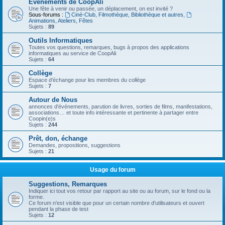
Evénements de CoopAli
Une fête à venir ou passée, un déplacement, on est invité ?
Sous-forums :
Ciné-Club, Filmothèque, Bibliothèque et autres
,
Animations, Ateliers, Fêtes
Sujets :
89
Outils Informatiques
Toutes vos questions, remarques, bugs à propos des applications
informatiques au service de CoopAli
Sujets :
64
Collège
Espace d'échange pour les membres du collège
Sujets :
7
Autour de Nous
annonces d'événements, parution de livres, sorties de films, manifestations,
associations… et toute info intéressante et pertinente à partager entre
Coopin(e)s
Sujets :
244
Prêt, don, échange
Demandes, propositions, suggestions
Sujets :
21
Usage du forum
Suggestions, Remarques
Indiquer ici tout vos retour par rapport au site ou au forum, sur le fond ou la
forme.
Ce forum n'est visible que pour un certain nombre d'utilisateurs et ouvert
pendant la phase de test
Sujets :
12