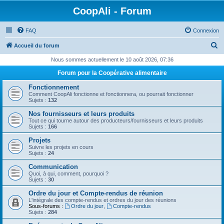
CoopAli - Forum
FAQ
Connexion
R
Accueil du forum
e
Nous sommes actuellement le 10 août 2026, 07:36
c
Forum pour la Coopérative alimentaire
h
Fonctionnement
e
Comment CoopAli fonctionne et fonctionnera, ou pourrait fonctionner
Sujets :
132
r
Nos fournisseurs et leurs produits
c
Tout ce qui tourne autour des producteurs/fournisseurs et leurs produits
Sujets :
166
h
Projets
e
Suivre les projets en cours
Sujets :
24
r
Communication
Quoi, à qui, comment, pourquoi ?
Sujets :
30
Ordre du jour et Compte-rendus de réunion
L'intégrale des compte-rendus et ordres du jour des réunions
Sous-forums :
Ordre du jour
,
Compte-rendus
Sujets :
284